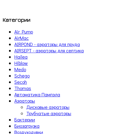
Категории
Air Pump
AirMac
AIRPOND - аэраторы для пруда
AIRSEPT - аэраторы для септика
Hailea
Hiblow
Medo
Schego
Secoh
Thomas
Автоматика Пампэла
Аэраторы
Дисковые аэраторы
Трубчатые аэраторы
Бактерии
Биозагрузка
Воздуходувки