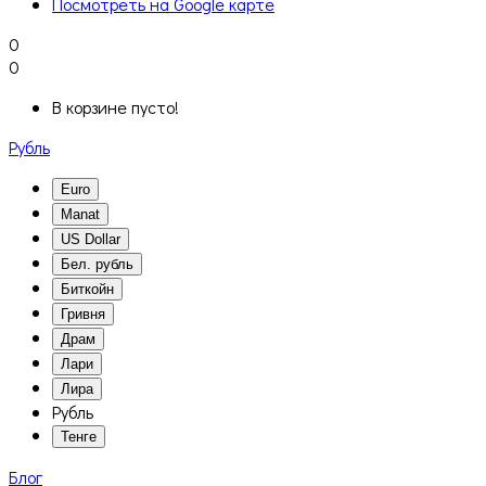
Посмотреть на Google карте
0
0
В корзине пусто!
Рубль
Euro
Manat
US Dollar
Бел. рубль
Биткойн
Гривня
Драм
Лари
Лира
Рубль
Тенге
Блог