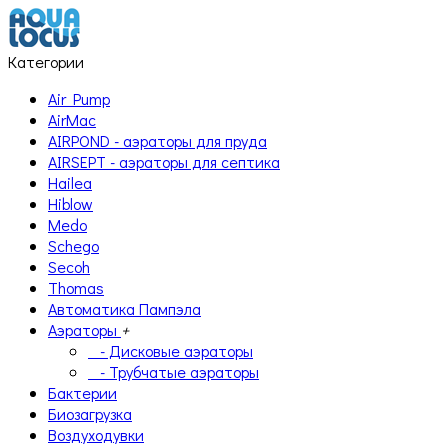
Категории
Air Pump
AirMac
AIRPOND - аэраторы для пруда
AIRSEPT - аэраторы для септика
Hailea
Hiblow
Medo
Schego
Secoh
Thomas
Автоматика Пампэла
Аэраторы
+
- Дисковые аэраторы
- Трубчатые аэраторы
Бактерии
Биозагрузка
Воздуходувки