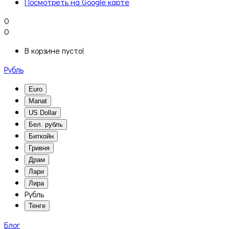
Посмотреть на Google карте
0
0
В корзине пусто!
Рубль
Euro
Manat
US Dollar
Бел. рубль
Биткойн
Гривня
Драм
Лари
Лира
Рубль
Тенге
Блог