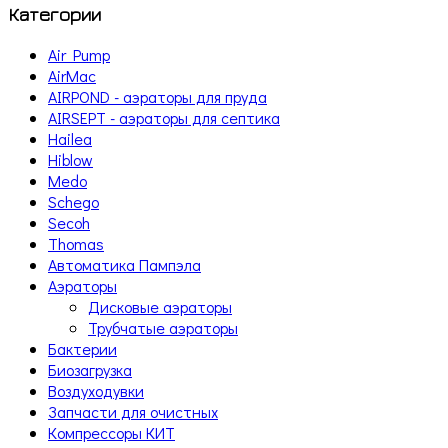
Категории
Air Pump
AirMac
AIRPOND - аэраторы для пруда
AIRSEPT - аэраторы для септика
Hailea
Hiblow
Medo
Schego
Secoh
Thomas
Автоматика Пампэла
Аэраторы
Дисковые аэраторы
Трубчатые аэраторы
Бактерии
Биозагрузка
Воздуходувки
Запчасти для очистных
Компрессоры КИТ