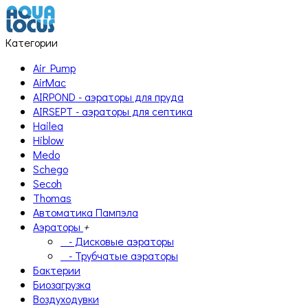
Категории
Air Pump
AirMac
AIRPOND - аэраторы для пруда
AIRSEPT - аэраторы для септика
Hailea
Hiblow
Medo
Schego
Secoh
Thomas
Автоматика Пампэла
Аэраторы
+
- Дисковые аэраторы
- Трубчатые аэраторы
Бактерии
Биозагрузка
Воздуходувки