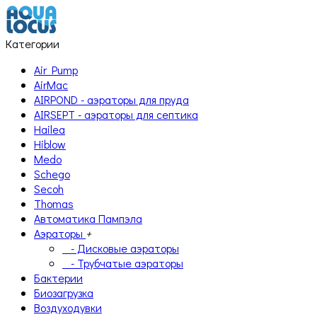
Категории
Air Pump
AirMac
AIRPOND - аэраторы для пруда
AIRSEPT - аэраторы для септика
Hailea
Hiblow
Medo
Schego
Secoh
Thomas
Автоматика Пампэла
Аэраторы
+
- Дисковые аэраторы
- Трубчатые аэраторы
Бактерии
Биозагрузка
Воздуходувки