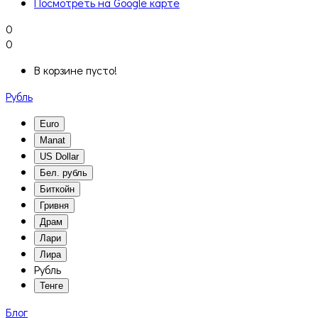
Посмотреть на Google карте
0
0
В корзине пусто!
Рубль
Euro
Manat
US Dollar
Бел. рубль
Биткойн
Гривня
Драм
Лари
Лира
Рубль
Тенге
Блог