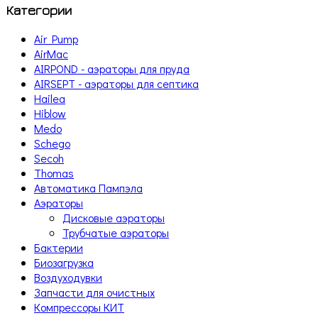
Категории
Air Pump
AirMac
AIRPOND - аэраторы для пруда
AIRSEPT - аэраторы для септика
Hailea
Hiblow
Medo
Schego
Secoh
Thomas
Автоматика Пампэла
Аэраторы
Дисковые аэраторы
Трубчатые аэраторы
Бактерии
Биозагрузка
Воздуходувки
Запчасти для очистных
Компрессоры КИТ