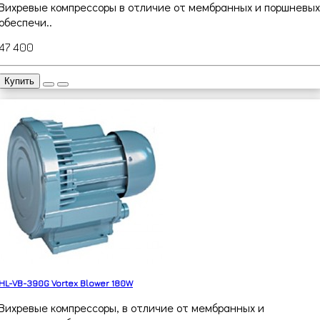
Вихревые компрессоры в отличие от мембранных и поршневых
обеспечи..
47 400
Купить
HL-VB-390G Vortex Blower 180W
Вихревые компрессоры, в отличие от мембранных и