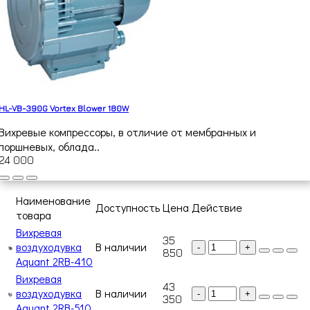
HL-VB-390G Vortex Blower 180W
Вихревые компрессоры, в отличие от мембранных и
поршневых, облада..
24 000
Наименование
Доступность
Цена
Действие
товара
Вихревая
35
воздуходувка
В наличии
-
+
850
Aquant 2RB-410
Вихревая
43
воздуходувка
В наличии
-
+
350
Aquant 2RB-510