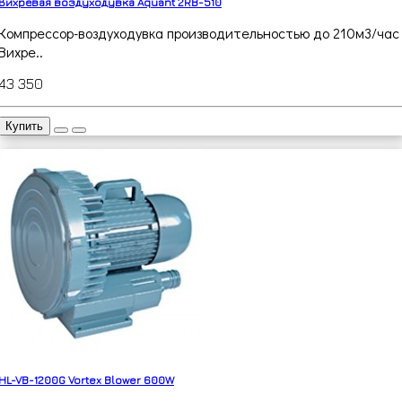
Вихревая воздуходувка Aquant 2RB-510
Компрессор-воздуходувка производительностью до 210м3/час
Вихре..
43 350
Купить
HL-VB-1200G Vortex Blower 600W