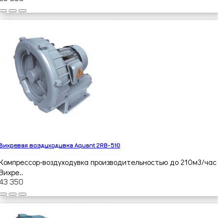
Вихревая воздуходувка Aquant 2RB-510
Компрессор-воздуходувка производительностью до 210м3/час
Вихре..
43 350