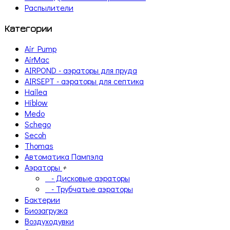
Распылители
Категории
Air Pump
AirMac
AIRPOND - аэраторы для пруда
AIRSEPT - аэраторы для септика
Hailea
Hiblow
Medo
Schego
Secoh
Thomas
Автоматика Пампэла
Аэраторы
+
- Дисковые аэраторы
- Трубчатые аэраторы
Бактерии
Биозагрузка
Воздуходувки