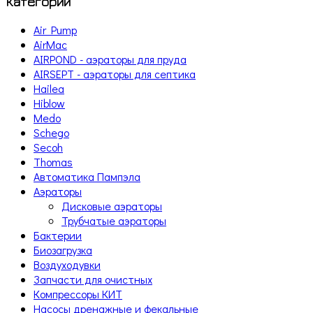
Категории
Air Pump
AirMac
AIRPOND - аэраторы для пруда
AIRSEPT - аэраторы для септика
Hailea
Hiblow
Medo
Schego
Secoh
Thomas
Автоматика Пампэла
Аэраторы
Дисковые аэраторы
Трубчатые аэраторы
Бактерии
Биозагрузка
Воздуходувки
Запчасти для очистных
Компрессоры КИТ
Насосы дренажные и фекальные