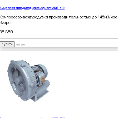
Вихревая воздуходувка Aquant 2RB-410
Компрессор-воздуходувка производительностью до 145м3/час
Вихре..
35 850
Купить