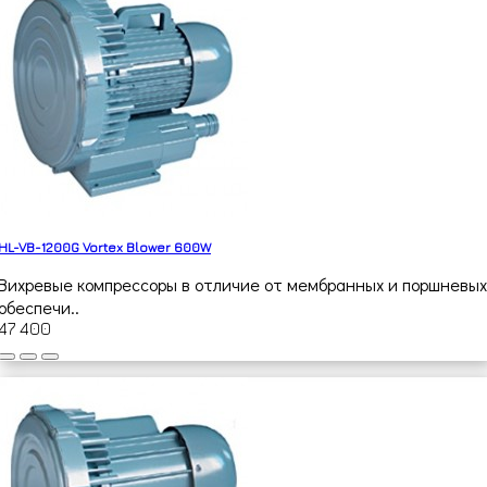
HL-VB-1200G Vortex Blower 600W
Вихревые компрессоры в отличие от мембранных и поршневых
обеспечи..
47 400