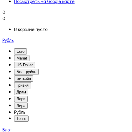
Посмотреть на Google карте
0
0
В корзине пусто!
Рубль
Euro
Manat
US Dollar
Бел. рубль
Биткойн
Гривня
Драм
Лари
Лира
Рубль
Тенге
Блог