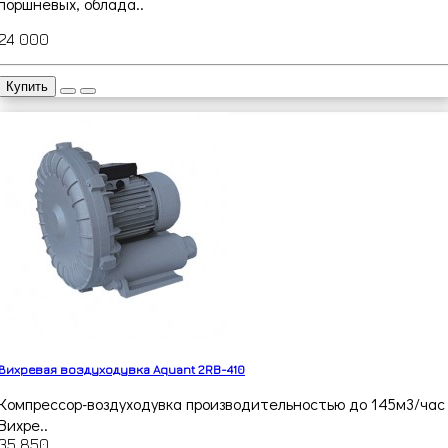
поршневых, облада..
24 000
Купить
Вихревая воздуходувка Aquant 2RB-410
Компрессор-воздуходувка производительностью до 145м3/час
Вихре..
35 850