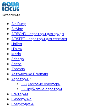
Категории
Air Pump
AirMac
AIRPOND - аэраторы для пруда
AIRSEPT - аэраторы для септика
Hailea
Hiblow
Medo
Schego
Secoh
Thomas
Автоматика Пампэла
Аэраторы
+
- Дисковые аэраторы
- Трубчатые аэраторы
Бактерии
Биозагрузка
Воздуходувки