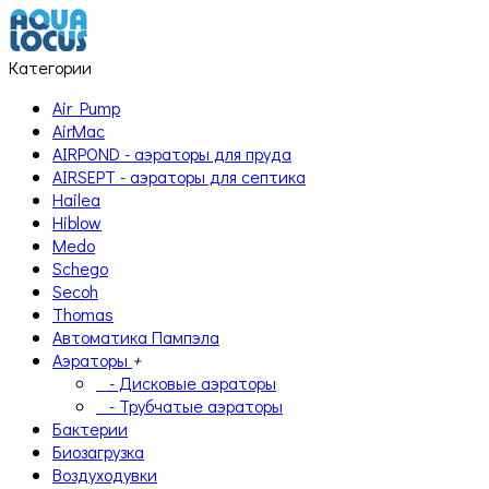
Категории
Air Pump
AirMac
AIRPOND - аэраторы для пруда
AIRSEPT - аэраторы для септика
Hailea
Hiblow
Medo
Schego
Secoh
Thomas
Автоматика Пампэла
Аэраторы
+
- Дисковые аэраторы
- Трубчатые аэраторы
Бактерии
Биозагрузка
Воздуходувки