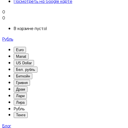
Посмотреть на Google карте
0
0
В корзине пусто!
Рубль
Euro
Manat
US Dollar
Бел. рубль
Биткойн
Гривня
Драм
Лари
Лира
Рубль
Тенге
Блог