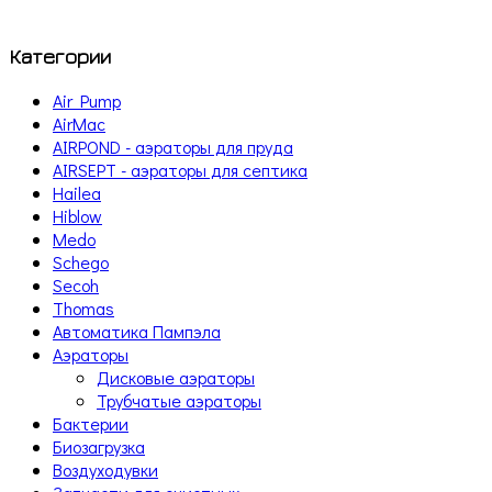
Категории
Air Pump
AirMac
AIRPOND - аэраторы для пруда
AIRSEPT - аэраторы для септика
Hailea
Hiblow
Medo
Schego
Secoh
Thomas
Автоматика Пампэла
Аэраторы
Дисковые аэраторы
Трубчатые аэраторы
Бактерии
Биозагрузка
Воздуходувки