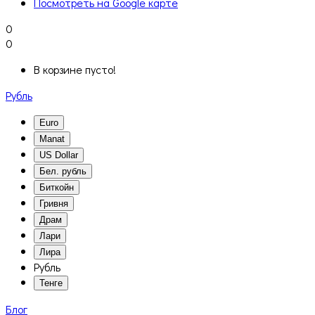
Посмотреть на Google карте
0
0
В корзине пусто!
Рубль
Euro
Manat
US Dollar
Бел. рубль
Биткойн
Гривня
Драм
Лари
Лира
Рубль
Тенге
Блог