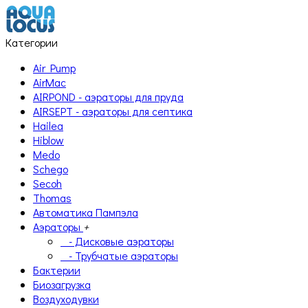
Категории
Air Pump
AirMac
AIRPOND - аэраторы для пруда
AIRSEPT - аэраторы для септика
Hailea
Hiblow
Medo
Schego
Secoh
Thomas
Автоматика Пампэла
Аэраторы
+
- Дисковые аэраторы
- Трубчатые аэраторы
Бактерии
Биозагрузка
Воздуходувки