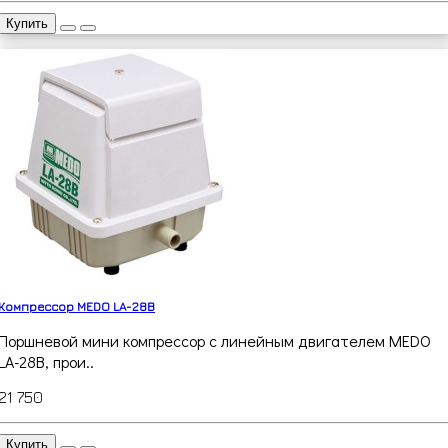
Купить
Компрессор MEDO LA-28B
Поршневой мини компрессор с линейным двигателем MEDO
LA-28B, прои..
21 750
Купить