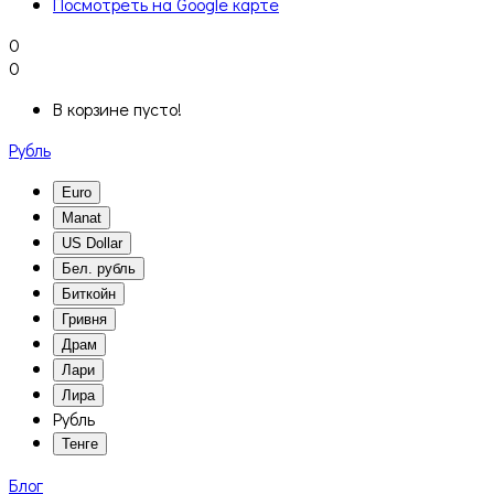
Посмотреть на Google карте
0
0
В корзине пусто!
Рубль
Euro
Manat
US Dollar
Бел. рубль
Биткойн
Гривня
Драм
Лари
Лира
Рубль
Тенге
Блог