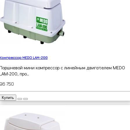
Компрессор MEDO LAM-200
Поршневой мини компрессор с линейным двигателем MEDO
LAM-200, про..
96 750
Купить