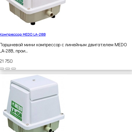
Компрессор MEDO LA-28B
Поршневой мини компрессор с линейным двигателем MEDO
LA-28B, прои..
21 750