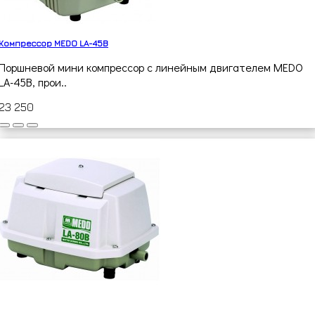
Компрессор MEDO LA-45B
Поршневой мини компрессор с линейным двигателем MEDO
LA-45B, прои..
23 250