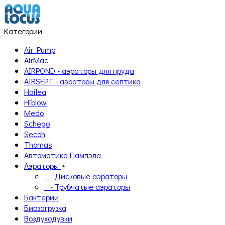
Категории
Air Pump
AirMac
AIRPOND - аэраторы для пруда
AIRSEPT - аэраторы для септика
Hailea
Hiblow
Medo
Schego
Secoh
Thomas
Автоматика Пампэла
Аэраторы
+
- Дисковые аэраторы
- Трубчатые аэраторы
Бактерии
Биозагрузка
Воздуходувки