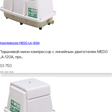
Компрессор MEDO LA-120A
Поршневой мини компрессор с линейным двигателем MEDO
LA-120A, про..
63 750