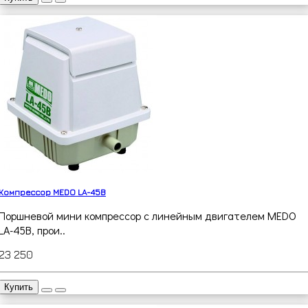
Компрессор MEDO LA-45B
Поршневой мини компрессор с линейным двигателем MEDO
LA-45B, прои..
23 250
Купить