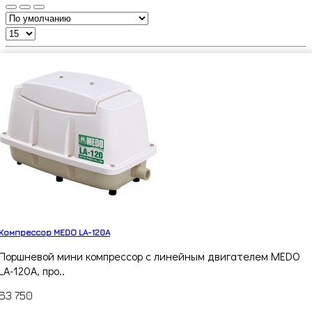
Компрессор MEDO LA-120A
Поршневой мини компрессор с линейным двигателем MEDO
LA-120A, про..
63 750