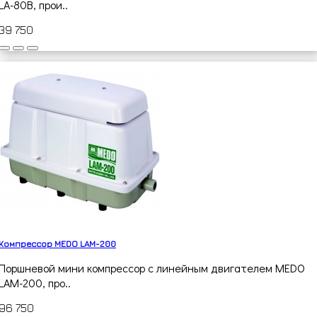
LA-80B, прои..
39 750
Компрессор MEDO LAM-200
Поршневой мини компрессор с линейным двигателем MEDO
LAM-200, про..
96 750