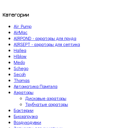
Категории
Air Pump
AirMac
AIRPOND - аэраторы для пруда
AIRSEPT - аэраторы для септика
Hailea
Hiblow
Medo
Schego
Secoh
Thomas
Автоматика Пампэла
Аэраторы
Дисковые аэраторы
Трубчатые аэраторы
Бактерии
Биозагрузка
Воздуходувки