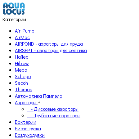
Категории
Air Pump
AirMac
AIRPOND - аэраторы для пруда
AIRSEPT - аэраторы для септика
Hailea
Hiblow
Medo
Schego
Secoh
Thomas
Автоматика Пампэла
Аэраторы
+
- Дисковые аэраторы
- Трубчатые аэраторы
Бактерии
Биозагрузка
Воздуходувки