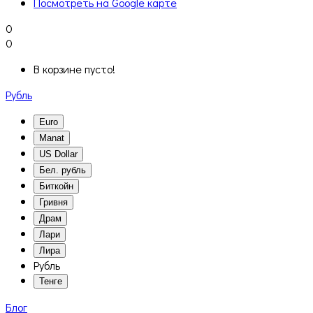
Посмотреть на Google карте
0
0
В корзине пусто!
Рубль
Euro
Manat
US Dollar
Бел. рубль
Биткойн
Гривня
Драм
Лари
Лира
Рубль
Тенге
Блог