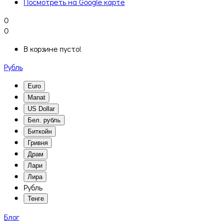
Посмотреть на Google карте
0
0
В корзине пусто!
Рубль
Euro
Manat
US Dollar
Бел. рубль
Биткойн
Гривня
Драм
Лари
Лира
Рубль
Тенге
Блог