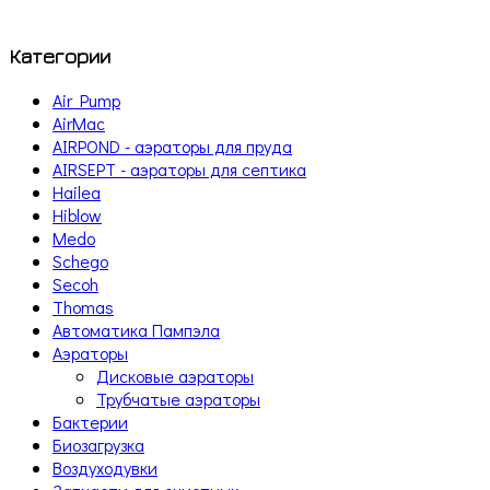
Категории
Air Pump
AirMac
AIRPOND - аэраторы для пруда
AIRSEPT - аэраторы для септика
Hailea
Hiblow
Medo
Schego
Secoh
Thomas
Автоматика Пампэла
Аэраторы
Дисковые аэраторы
Трубчатые аэраторы
Бактерии
Биозагрузка
Воздуходувки