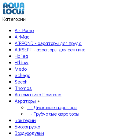
Категории
Air Pump
AirMac
AIRPOND - аэраторы для пруда
AIRSEPT - аэраторы для септика
Hailea
Hiblow
Medo
Schego
Secoh
Thomas
Автоматика Пампэла
Аэраторы
+
- Дисковые аэраторы
- Трубчатые аэраторы
Бактерии
Биозагрузка
Воздуходувки