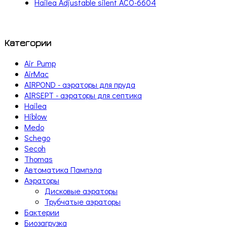
Hailea Adjustable silent ACO-6604
Категории
Air Pump
AirMac
AIRPOND - аэраторы для пруда
AIRSEPT - аэраторы для септика
Hailea
Hiblow
Medo
Schego
Secoh
Thomas
Автоматика Пампэла
Аэраторы
Дисковые аэраторы
Трубчатые аэраторы
Бактерии
Биозагрузка