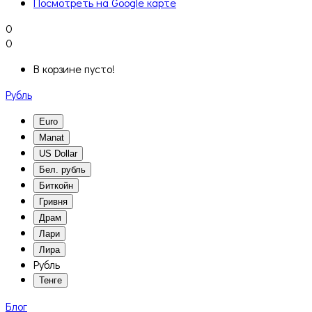
Посмотреть на Google карте
0
0
В корзине пусто!
Рубль
Euro
Manat
US Dollar
Бел. рубль
Биткойн
Гривня
Драм
Лари
Лира
Рубль
Тенге
Блог