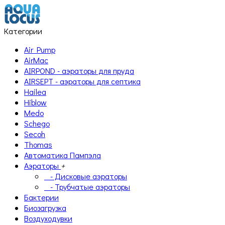
Категории
Air Pump
AirMac
AIRPOND - аэраторы для пруда
AIRSEPT - аэраторы для септика
Hailea
Hiblow
Medo
Schego
Secoh
Thomas
Автоматика Пампэла
Аэраторы
+
- Дисковые аэраторы
- Трубчатые аэраторы
Бактерии
Биозагрузка
Воздуходувки