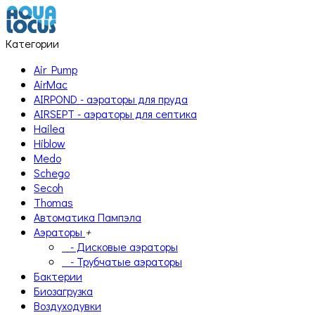
Категории
Air Pump
AirMac
AIRPOND - аэраторы для пруда
AIRSEPT - аэраторы для септика
Hailea
Hiblow
Medo
Schego
Secoh
Thomas
Автоматика Пампэла
Аэраторы
+
- Дисковые аэраторы
- Трубчатые аэраторы
Бактерии
Биозагрузка
Воздуходувки