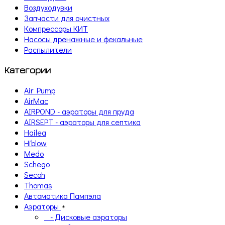
Воздуходувки
Запчасти для очистных
Компрессоры КИТ
Насосы дренажные и фекальные
Распылители
Категории
Air Pump
AirMac
AIRPOND - аэраторы для пруда
AIRSEPT - аэраторы для септика
Hailea
Hiblow
Medo
Schego
Secoh
Thomas
Автоматика Пампэла
Аэраторы
+
- Дисковые аэраторы