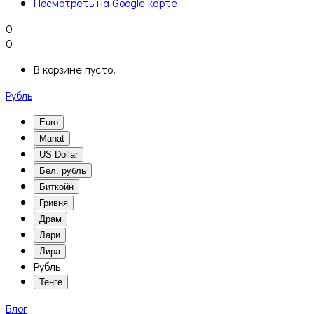
Посмотреть на Google карте
0
0
В корзине пусто!
Рубль
Euro
Manat
US Dollar
Бел. рубль
Биткойн
Гривня
Драм
Лари
Лира
Рубль
Тенге
Блог