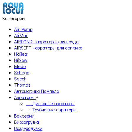
Категории
Air Pump
AirMac
AIRPOND - аэраторы для пруда
AIRSEPT - аэраторы для септика
Hailea
Hiblow
Medo
Schego
Secoh
Thomas
Автоматика Пампэла
Аэраторы
+
- Дисковые аэраторы
- Трубчатые аэраторы
Бактерии
Биозагрузка
Воздуходувки