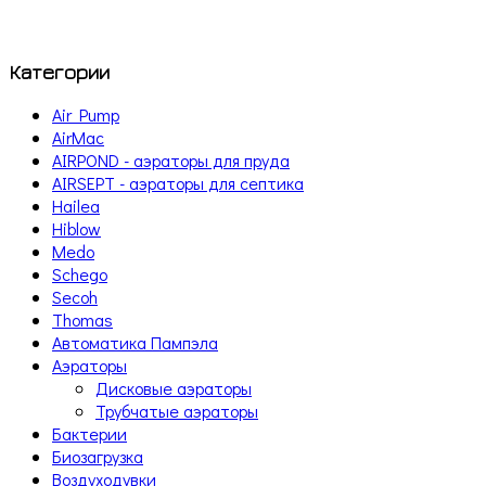
Категории
Air Pump
AirMac
AIRPOND - аэраторы для пруда
AIRSEPT - аэраторы для септика
Hailea
Hiblow
Medo
Schego
Secoh
Thomas
Автоматика Пампэла
Аэраторы
Дисковые аэраторы
Трубчатые аэраторы
Бактерии
Биозагрузка
Воздуходувки