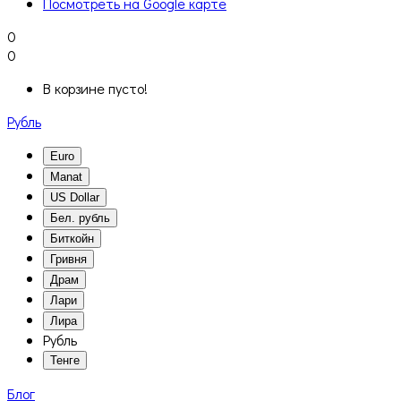
Посмотреть на Google карте
0
0
В корзине пусто!
Рубль
Euro
Manat
US Dollar
Бел. рубль
Биткойн
Гривня
Драм
Лари
Лира
Рубль
Тенге
Блог