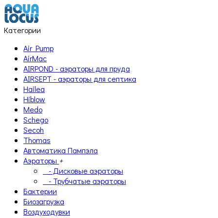
Категории
Air Pump
AirMac
AIRPOND - аэраторы для пруда
AIRSEPT - аэраторы для септика
Hailea
Hiblow
Medo
Schego
Secoh
Thomas
Автоматика Пампэла
Аэраторы
+
- Дисковые аэраторы
- Трубчатые аэраторы
Бактерии
Биозагрузка
Воздуходувки