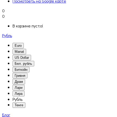
Посмотреть на Google карте
0
0
В корзине пусто!
Рубль
Euro
Manat
US Dollar
Бел. рубль
Биткойн
Гривня
Драм
Лари
Лира
Рубль
Тенге
Блог