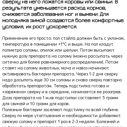
сверху на него ложатся коровы или свиньи. В
результате уменьшается расход кормов,
снижается заболевания ног и вымени. Для
молодняка зимой создаются более комфортные
условия, их рост ускоряется.
Применение его просто: пол стойла должен быть с уклоном,
температура в помещении +1°C и выше. На пол кладут
полметра соломы, опилок или шелухи. Потом высыпают
нужную дозу препарата на солому (можно рассыпать через
ситечко для более равномерного распределения). Потом
ставят на солому животных, моча и навоз начинают
активировать бактерии препарата. Через 1-2 дня сверху
надо досыпать еще 30 см соломы и снова сверху повторно
обработать препаратом. Теперь подстилка готова и
«заряжена» сверху и в середине, начинается ее разогрев.
Доза препарата на 1 м.кв подстилки составляет 5 грамм
для свиней и 10 грамм для коров.
Полезные бактерии заселяют подстилку по всей глубине.
Сверху по мере утаптывания и необходимости добавляют
свежую солому и препарат 1 раз в 2-3 недели. Болезней и