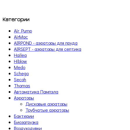
Категории
Air Pump
AirMac
AIRPOND - аэраторы для пруда
AIRSEPT - аэраторы для септика
Hailea
Hiblow
Medo
Schego
Secoh
Thomas
Автоматика Пампэла
Аэраторы
Дисковые аэраторы
Трубчатые аэраторы
Бактерии
Биозагрузка
Воздуходувки