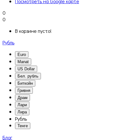
Посмотреть на Google карте
0
0
В корзине пусто!
Рубль
Euro
Manat
US Dollar
Бел. рубль
Биткойн
Гривня
Драм
Лари
Лира
Рубль
Тенге
Блог