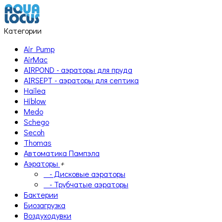
Категории
Air Pump
AirMac
AIRPOND - аэраторы для пруда
AIRSEPT - аэраторы для септика
Hailea
Hiblow
Medo
Schego
Secoh
Thomas
Автоматика Пампэла
Аэраторы
+
- Дисковые аэраторы
- Трубчатые аэраторы
Бактерии
Биозагрузка
Воздуходувки